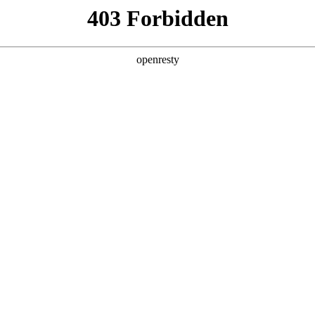
产品及服务
行业解决方案
合作伙伴
投资者关系
99拉斯维加斯鲲泰斩获魔乐社区龙虾挑战赛一等
2026 / 05 / 07
客松赛事揭晓，3499拉斯维加斯数码旗下3499拉斯维加斯鲲泰异构计算
度定制，结合企业真实业务场景，摒弃传统对话式AI思路，实现从“
力。